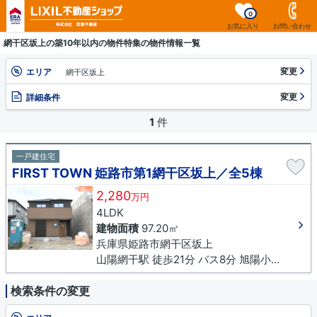
0
お気に入り
お問い合わせ
網干区坂上の築10年以内の物件特集の物件情報一覧
変更
エリア
網干区坂上
変更
詳細条件
1
件
一戸建住宅
FIRST TOWN 姫路市第1網干区坂上／全5棟
2,280
万円
4LDK
建物面積
97.20㎡
兵庫県姫路市網干区坂上
山陽網干駅 徒歩21分 バス8分 旭陽小学校前下車 徒歩4分
検索条件の変更