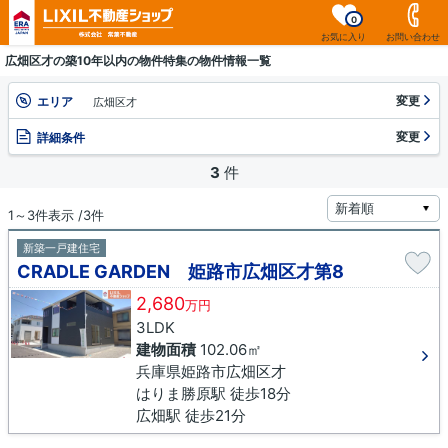
0
お気に入り
お問い合わせ
広畑区才の築10年以内の物件特集の物件情報一覧
変更
エリア
広畑区才
変更
詳細条件
3
件
1～3件表示 /3件
新築一戸建住宅
CRADLE GARDEN 姫路市広畑区才第8
2,680
万円
3LDK
建物面積
102.06㎡
兵庫県姫路市広畑区才
はりま勝原駅 徒歩18分
広畑駅 徒歩21分