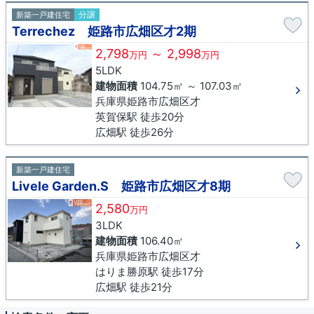
分譲
新築一戸建住宅
Terrechez 姫路市広畑区才2期
2,798
～ 2,998
万円
万円
5LDK
建物面積
104.75㎡ ～ 107.03㎡
兵庫県姫路市広畑区才
英賀保駅 徒歩20分
広畑駅 徒歩26分
新築一戸建住宅
Livele Garden.S 姫路市広畑区才8期
2,580
万円
3LDK
建物面積
106.40㎡
兵庫県姫路市広畑区才
はりま勝原駅 徒歩17分
広畑駅 徒歩21分