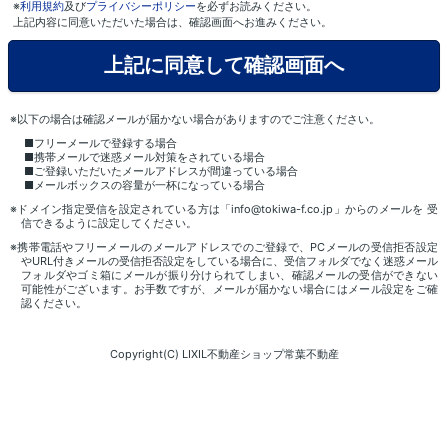
※
利用規約
及び
プライバシーポリシー
を必ずお読みください。
上記内容に同意いただいた場合は、確認画面へお進みください。
※以下の場合は確認メールが届かない場合がありますのでご注意ください。
■フリーメールで登録する場合
■携帯メールで迷惑メール対策をされている場合
■ご登録いただいたメールアドレスが間違っている場合
■メールボックスの容量が一杯になっている場合
※ドメイン指定受信を設定されている方は「info@tokiwa-f.co.jp」からのメールを 受
信できるように設定してください。
※携帯電話やフリーメールのメールアドレスでのご登録で、PCメールの受信拒否設定
やURL付きメールの受信拒否設定をしている場合に、受信フォルダでなく迷惑メール
フォルダやゴミ箱にメールが振り分けられてしまい、確認メールの受信ができない
可能性がございます。お手数ですが、メールが届かない場合にはメール設定をご確
認ください。
Copyright(C) LIXIL不動産ショップ常葉不動産