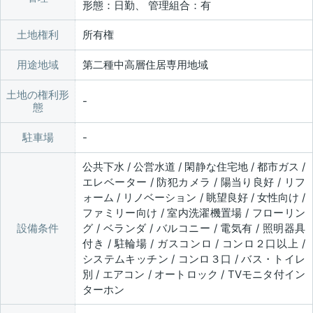
形態：日勤、 管理組合：有
土地権利
所有権
用途地域
第二種中高層住居専用地域
土地の権利形
態
駐車場
公共下水 / 公営水道 / 閑静な住宅地 / 都市ガス /
エレベーター / 防犯カメラ / 陽当り良好 / リフ
ォーム / リノベーション / 眺望良好 / 女性向け /
ファミリー向け / 室内洗濯機置場 / フローリン
設備条件
グ / ベランダ / バルコニー / 電気有 / 照明器具
付き / 駐輪場 / ガスコンロ / コンロ２口以上 /
システムキッチン / コンロ３口 / バス・トイレ
別 / エアコン / オートロック / TVモニタ付イン
ターホン