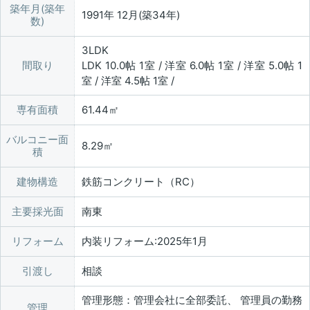
築年月(築年
1991年 12月(築34年)
数)
3LDK
間取り
LDK 10.0帖 1室 / 洋室 6.0帖 1室 / 洋室 5.0帖 1
室 / 洋室 4.5帖 1室 /
専有面積
61.44㎡
バルコニー面
8.29㎡
積
建物構造
鉄筋コンクリート（RC）
主要採光面
南東
リフォーム
内装リフォーム:2025年1月
引渡し
相談
管理形態：管理会社に全部委託、 管理員の勤務
管理