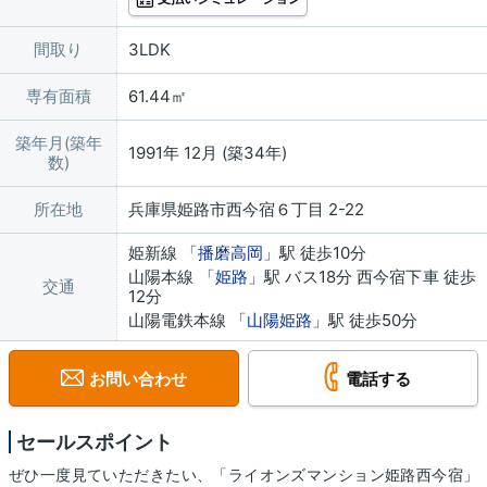
間取り
3LDK
専有面積
61.44㎡
築年月(築年
1991年 12月 (築34年)
数)
所在地
兵庫県姫路市西今宿６丁目 2-22
姫新線 「
播磨高岡
」駅 徒歩10分
山陽本線 「
姫路
」駅 バス18分 西今宿下車 徒歩
交通
12分
山陽電鉄本線 「
山陽姫路
」駅 徒歩50分
お問い合わせ
電話する
セールスポイント
ぜひ一度見ていただきたい、「ライオンズマンション姫路西今宿」