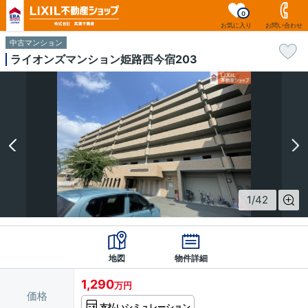
0
お気に入り
お問い合わせ
中古マンション
ライオンズマンション姫路西今宿203
1
/
42
地図
物件詳細
1,290
万円
価格
支払いシミュレーション