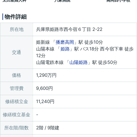
太田産婦人科
八家病院
高岡西小学校
物件詳細
所在地
兵庫県姫路市西今宿６丁目 2-22
姫新線 「
播磨高岡
」駅 徒歩10分
山陽本線 「
姫路
」駅 バス18分 西今宿下車 徒歩
交通
12分
山陽電鉄本線 「
山陽姫路
」駅 徒歩50分
価格
1,290万円
管理費
9,600円
修繕積立金
11,240円
修繕積立基金
所在階/階数
2階 / 9階建