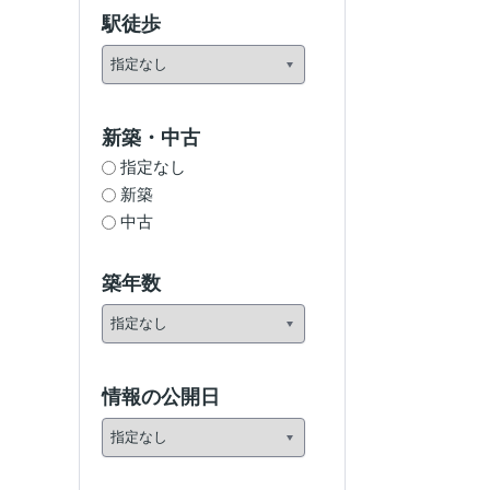
駅徒歩
新築・中古
指定なし
新築
中古
築年数
情報の公開日