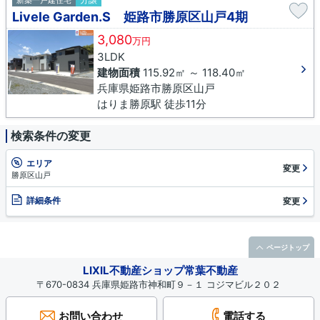
新築一戸建住宅
Livele Garden.S 姫路市勝原区山戸4期
3,080
万円
3LDK
建物面積
115.92㎡ ～ 118.40㎡
兵庫県姫路市勝原区山戸
はりま勝原駅 徒歩11分
検索条件の変更
エリア
変更
勝原区山戸
詳細条件
変更
ページトップ
LIXIL不動産ショップ常葉不動産
〒670-0834 兵庫県姫路市神和町９－１ コジマビル２０２
お問い合わせ
電話する