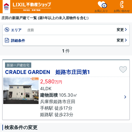
0
お気に入り
お問い合わせ
庄田の新築戸建て一覧 (築1年以上の未入居物件を含む）
変更
エリア
庄田
変更
詳細条件
1
件
新築一戸建住宅
CRADLE GARDEN 姫路市庄田第1
2,580
万円
4LDK
建物面積
105.30㎡
兵庫県姫路市庄田
手柄駅 徒歩17分
姫路駅 徒歩23分
検索条件の変更