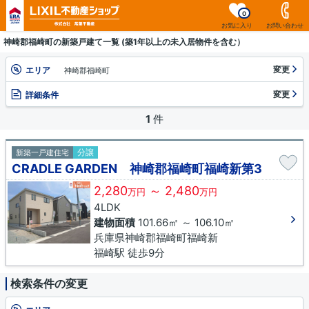
0
お気に入り
お問い合わせ
神崎郡福崎町の新築戸建て一覧 (築1年以上の未入居物件を含む）
変更
エリア
神崎郡福崎町
変更
詳細条件
1
件
分譲
新築一戸建住宅
CRADLE GARDEN 神崎郡福崎町福崎新第3
2,280
～ 2,480
万円
万円
4LDK
建物面積
101.66㎡ ～ 106.10㎡
兵庫県神崎郡福崎町福崎新
福崎駅 徒歩9分
検索条件の変更