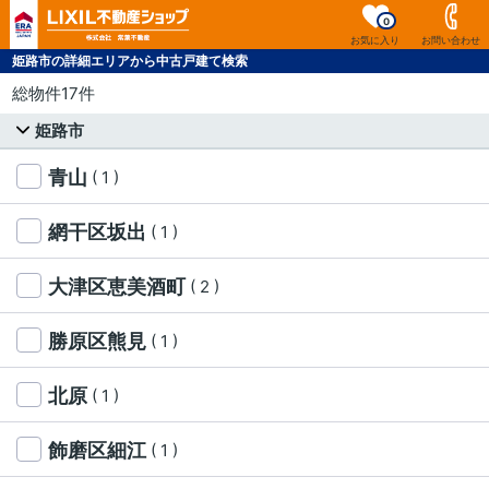
0
お気に入り
お問い合わせ
姫路市の詳細エリアから中古戸建て検索
総物件17件
姫路市
青山
( 1 )
網干区坂出
( 1 )
大津区恵美酒町
( 2 )
勝原区熊見
( 1 )
北原
( 1 )
飾磨区細江
( 1 )