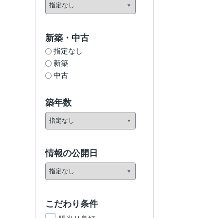
新築・中古
指定なし
新築
中古
築年数
情報の公開日
こだわり条件