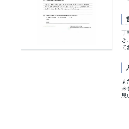
丁
き
て
ま
来
思