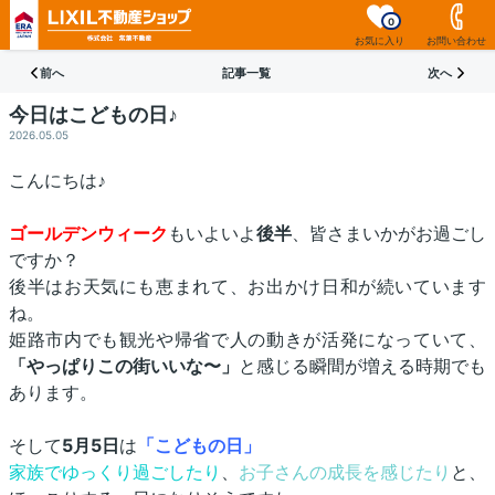
0
お気に入り
お問い合わせ
前へ
記事一覧
次へ
今日はこどもの日♪
2026.05.05
こんにちは
♪
ゴールデンウィーク
もいよいよ
後半
、皆さまいかがお過ごし
ですか？
後半はお天気にも恵まれて、お出かけ日和が続いています
ね。
姫路市内でも観光や帰省で人の動きが活発になっていて、
「やっぱりこの街いいな〜」
と感じる瞬間が増える時期でも
あります。
そして
5
月
5
日
は
「こどもの日」
家族でゆっくり過ごしたり
、
お子さんの成長を感じたり
と、