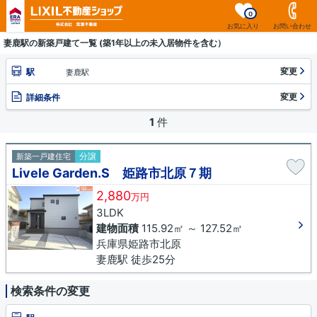
0
お気に入り
お問い合わせ
妻鹿駅の新築戸建て一覧 (築1年以上の未入居物件を含む）
変更
駅
妻鹿駅
変更
詳細条件
1
件
分譲
新築一戸建住宅
Livele Garden.S 姫路市北原７期
2,880
万円
3LDK
建物面積
115.92㎡ ～ 127.52㎡
兵庫県姫路市北原
妻鹿駅 徒歩25分
検索条件の変更