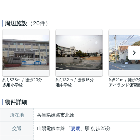
周辺施設
（20件）
約1,525ｍ / 徒歩20分
約1,132ｍ / 徒歩15分
約521ｍ / 徒歩7
糸引小学校
灘中学校
アイランド保育
物件詳細
所在地
兵庫県姫路市北原
交通
山陽電鉄本線 「
妻鹿
」駅 徒歩25分