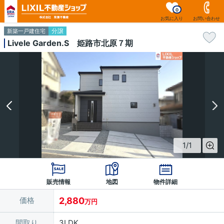
0
お気に入り
お問い合わせ
分譲
新築一戸建住宅
Livele Garden.S 姫路市北原７期
1
/
1
販売情報
地図
物件詳細
価格
2,880
万円
間取り
3LDK