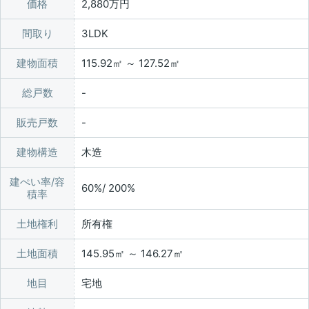
価格
2,880万円
間取り
3LDK
建物面積
115.92㎡ ～ 127.52㎡
総戸数
販売戸数
建物構造
木造
建ぺい率/容
60%/ 200%
積率
土地権利
所有権
土地面積
145.95㎡ ～ 146.27㎡
地目
宅地