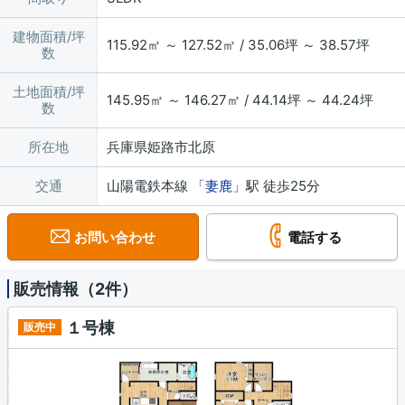
建物面積/坪
115.92㎡ ～ 127.52㎡ / 35.06坪 ～ 38.57坪
数
土地面積/坪
145.95㎡ ～ 146.27㎡ / 44.14坪 ～ 44.24坪
数
所在地
兵庫県姫路市北原
交通
山陽電鉄本線 「
妻鹿
」駅 徒歩25分
お問い合わせ
電話する
販売情報（2件）
１号棟
販売中