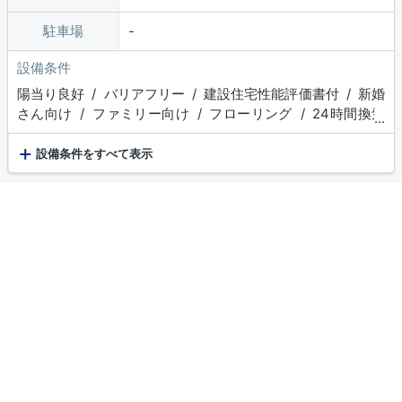
駐車場
設備条件
陽当り良好 / バリアフリー / 建設住宅性能評価書付 / 新婚
さん向け / ファミリー向け / フローリング / 24時間換気
...
システム / インナーバルコニー / システムキッチン / 対面
+
式キッチン / 追焚機能浴室 / 浴室乾燥機 / 温水洗浄便
設備条件をすべて表示
座 / トイレ２ヶ所 / 浴室１坪以上 / 床下収納 / ウォーク
インシューズクロゼット / 食品庫 / 収納豊富 / TVモニタ
付インターホン / 複層ガラス / ディンプルキー