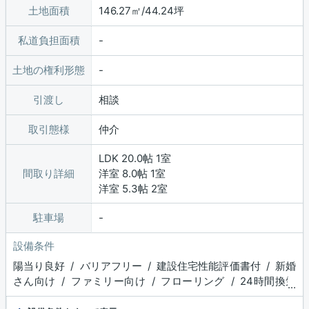
土地面積
146.27㎡/44.24坪
私道負担面積
土地の権利形態
引渡し
相談
取引態様
仲介
LDK 20.0帖 1室
間取り詳細
洋室 8.0帖 1室
洋室 5.3帖 2室
駐車場
設備条件
陽当り良好 / バリアフリー / 建設住宅性能評価書付 / 新婚
さん向け / ファミリー向け / フローリング / 24時間換気
...
システム / インナーバルコニー / システムキッチン / 対面