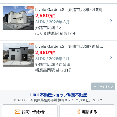
Livele Garden.S 姫路市広畑区才8期
2,580
万円
3LDK / 2026年 3月
姫路市
広畑区才
はりま勝原駅 徒歩17分
Livele Garden.S 姫路市広畑区西蒲田8期
2,480
万円
3LDK / 2026年 2月
姫路市
広畑区西蒲田
播磨高岡駅 徒歩31分
ページトップ
LIXIL不動産ショップ常葉不動産
〒670-0834 兵庫県姫路市神和町９－１ コジマビル２０２
お問い合わせ
電話する