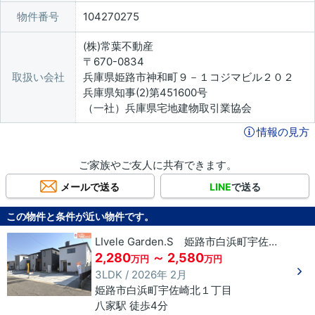
物件番号
104270275
(株)常葉不動産
〒670-0834
取扱い会社
兵庫県姫路市神和町９－１コジマビル２０２
兵庫県知事(2)第451600号
（一社）兵庫県宅地建物取引業協会
情報の見方
ご家族やご友人に共有できます。
メールで送る
LINE
で送る
この物件と条件が近い物件です。
LIvele Garden.S 姫路市白浜町宇佐崎北
2,280
～ 2,580
万円
万円
3LDK / 2026年 2月
姫路市
白浜町宇佐崎北
１丁目
八家駅 徒歩4分