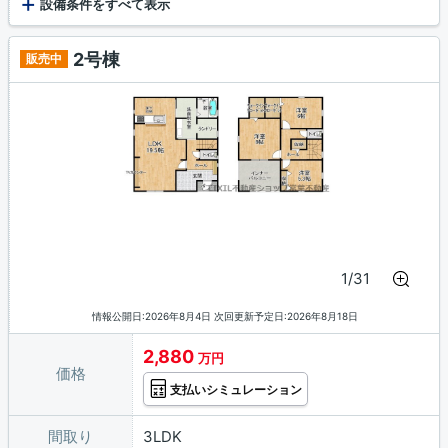
+
式キッチン / 追焚機能浴室 / 浴室乾燥機 / 温水洗浄便
設備条件をすべて表示
座 / トイレ２ヶ所 / 浴室１坪以上 / 床下収納 / 食品
庫 / 収納豊富 / TVモニタ付インターホン / ディンプルキ
2号棟
販売中
ー
1/31
情報公開日:2026年8月4日 次回更新予定日:2026年8月18日
2,880
万円
価格
支払いシミュレーション
間取り
3LDK