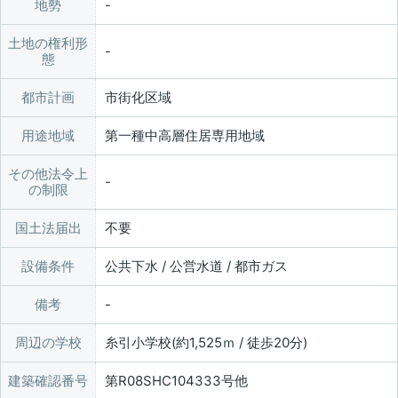
地勢
土地の権利形
態
都市計画
市街化区域
用途地域
第一種中高層住居専用地域
その他法令上
の制限
国土法届出
不要
設備条件
公共下水 / 公営水道 / 都市ガス
備考
周辺の学校
糸引小学校(約1,525ｍ / 徒歩20分)
建築確認番号
第R08SHC104333号他