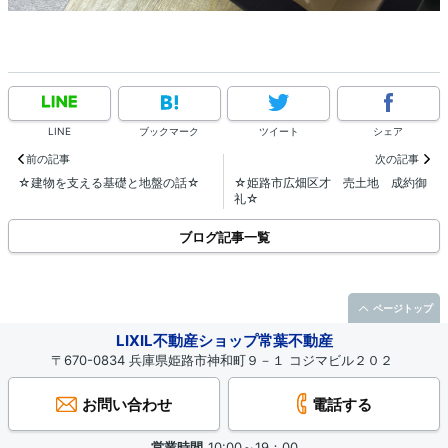
LINE
ブックマーク
ツイート
シェア
前の記事
次の記事
☆建物を支える基礎と地盤の話☆
☆姫路市広畑区才 売土地 成約御
礼☆
ブログ記事一覧
ページトップ
LIXIL不動産ショップ常葉不動産
〒670-0834 兵庫県姫路市神和町９－１ コジマビル２０２
お問い合わせ
電話する
営業時間
10:00～19：00