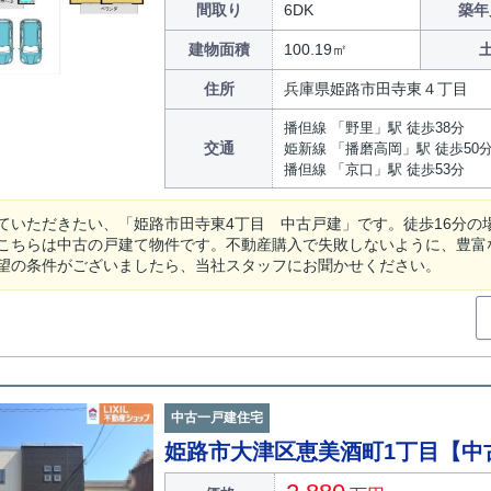
間取り
6DK
築年
建物面積
100.19㎡
住所
兵庫県姫路市田寺東４丁目
播但線 「野里」駅 徒歩38分
交通
姫新線 「播磨高岡」駅 徒歩50
播但線 「京口」駅 徒歩53分
ていただきたい、「姫路市田寺東4丁目 中古戸建」です。徒歩16分の
こちらは中古の戸建て物件です。不動産購入で失敗しないように、豊富
望の条件がございましたら、当社スタッフにお聞かせください。
中古一戸建住宅
姫路市大津区恵美酒町1丁目【中