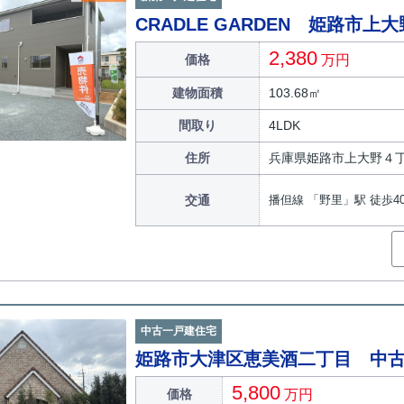
CRADLE GARDEN 姫路市上
2,380
価格
万円
建物面積
103.68㎡
間取り
4LDK
住所
兵庫県姫路市上大野４
交通
播但線 「野里」駅 徒歩4
中古一戸建住宅
姫路市大津区恵美酒二丁目 中
5,800
価格
万円