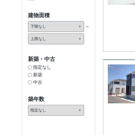
建物面積
新築・中古
指定なし
新築
中古
築年数