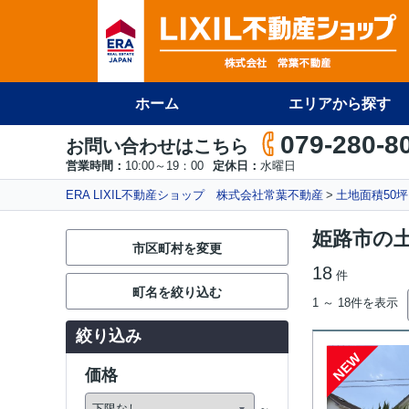
ホーム
エリアから探す
079-280-8
お問い合わせはこちら
営業時間：
10:00～19：00
定休日：
水曜日
ERA LIXIL不動産ショップ 株式会社常葉不動産
土地面積50
姫路市の
市区町村を変更
18
件
町名を絞り込む
1 ～ 18件を表示
絞り込み
NEW
価格