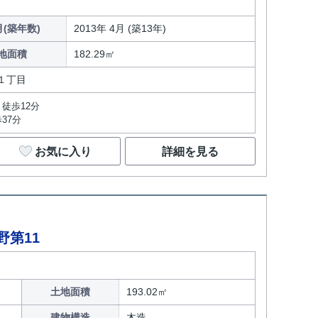
(築年数)
2013年 4月 (築13年)
地面積
182.29㎡
１丁目
徒歩12分
37分
お気に入り
詳細を見る
野第11
土地面積
193.02㎡
建物構造
木造