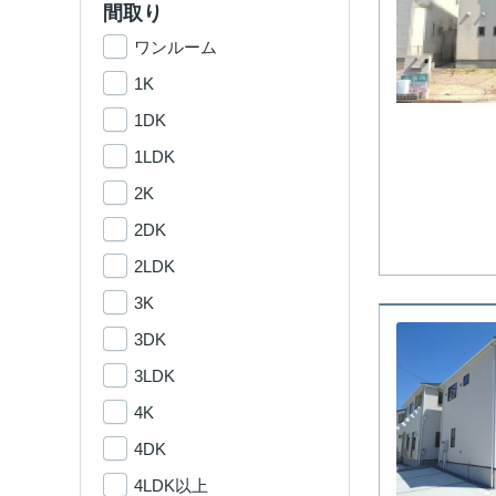
間取り
ワンルーム
1K
1DK
1LDK
2K
2DK
2LDK
3K
3DK
3LDK
4K
4DK
4LDK以上