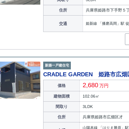
住所
兵庫県姫路市下手野５
交通
姫新線 「播磨高岡」駅 徒
新築一戸建住宅
CRADLE GARDEN 姫路市広
2,680
価格
万円
建物面積
102.06㎡
間取り
3LDK
住所
兵庫県姫路市広畑区才
山陽本線 「はりま勝原」駅 