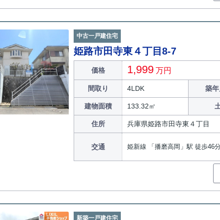
中古一戸建住宅
姫路市田寺東４丁目8-7
1,999
価格
万円
間取り
4LDK
築年
建物面積
133.32㎡
住所
兵庫県姫路市田寺東４丁目
交通
姫新線 「播磨高岡」駅 徒歩46
新築一戸建住宅