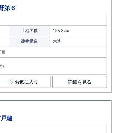
大野第６
土地面積
195.84㎡
建物構造
木造
丁目
0分
お気に入り
詳細を見る
古戸建