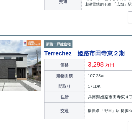
交通
山陽電鉄網干線 「広畑」駅 
新築一戸建住宅
Terrechez 姫路市田寺東２期
3,298
価格
万円
建物面積
107.23㎡
間取り
17LDK
住所
兵庫県姫路市田寺東４
交通
播但線 「野里」駅 徒歩3