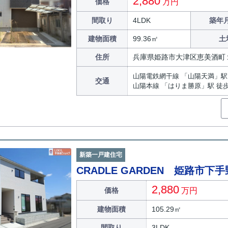
2,880
価格
万円
間取り
4LDK
築年月
建物面積
99.36㎡
土
住所
兵庫県姫路市大津区恵美酒町
山陽電鉄網干線 「山陽天満」駅 
交通
山陽本線 「はりま勝原」駅 徒歩
新築一戸建住宅
CRADLE GARDEN 姫路市下手
2,880
価格
万円
建物面積
105.29㎡
間取り
3LDK