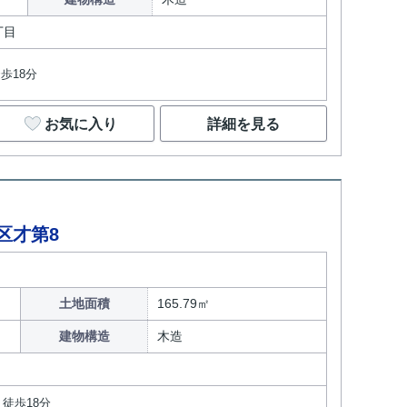
丁目
歩18分
お気に入り
詳細を見る
畑区才第8
土地面積
165.79㎡
建物構造
木造
徒歩18分