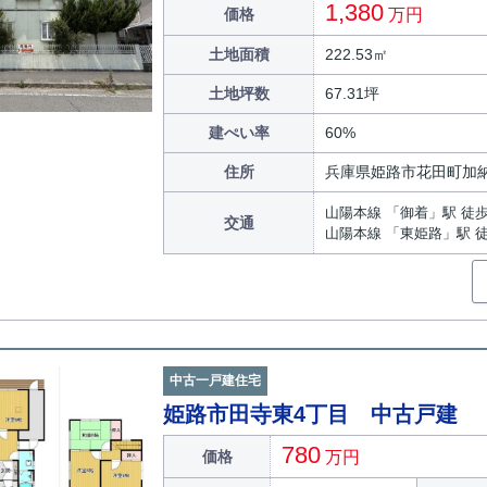
1,380
価格
万円
土地面積
222.53㎡
土地坪数
67.31坪
建ぺい率
60%
住所
兵庫県姫路市花田町加
山陽本線 「御着」駅 徒歩
交通
山陽本線 「東姫路」駅 徒
中古一戸建住宅
姫路市田寺東4丁目 中古戸建
780
価格
万円