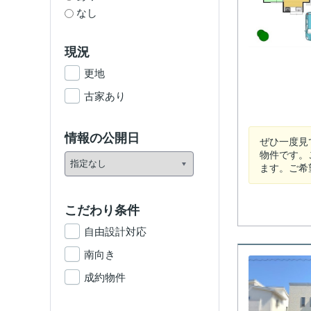
なし
現況
更地
古家あり
情報の公開日
ぜひ一度見
物件です。
ます。ご希
こだわり条件
自由設計対応
南向き
成約物件