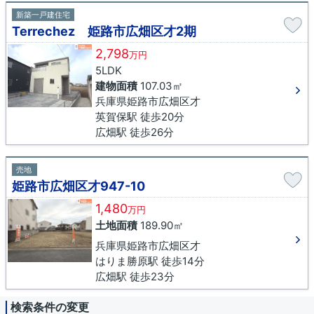
新築一戸建住宅
Terrechez 姫路市広畑区才2期
2,798
万円
5LDK
建物面積
107.03㎡
兵庫県姫路市広畑区才
英賀保駅 徒歩20分
広畑駅 徒歩26分
売地
姫路市広畑区才947-10
1,480
万円
土地面積
189.90㎡
兵庫県姫路市広畑区才
はりま勝原駅 徒歩14分
広畑駅 徒歩23分
検索条件の変更