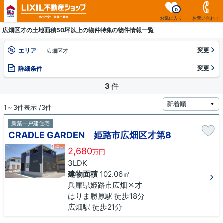
0
お気に入り
お問い合わせ
広畑区才の土地面積50坪以上の物件特集の物件情報一覧
変更
エリア
広畑区才
変更
詳細条件
3
件
1～3件表示 /3件
新築一戸建住宅
CRADLE GARDEN 姫路市広畑区才第8
2,680
万円
3LDK
建物面積
102.06㎡
兵庫県姫路市広畑区才
はりま勝原駅 徒歩18分
広畑駅 徒歩21分