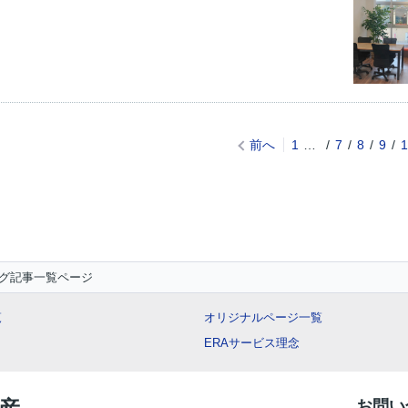
前へ
1
…
7
8
9
1
グ記事一覧ページ
覧
オリジナルページ一覧
ERAサービス理念
お問い